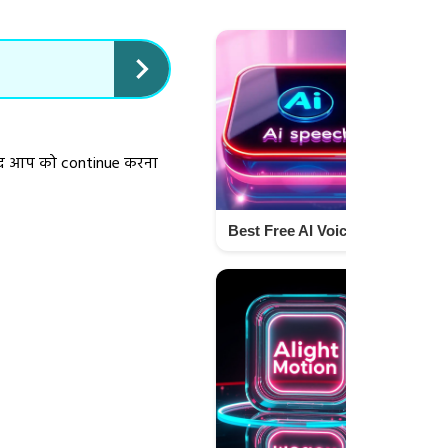
बाद आप को continue करना
Best Free AI Voice Generator Online 2025 to Create Human-Like Voices Techno Israr