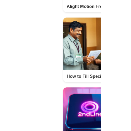
Alight Motion Free Video Editing Tricks For Viral Reels And Shorts Techno israr
How to Fill Special Intensive Revision Form and Know Its Legal Details | Techno Israr