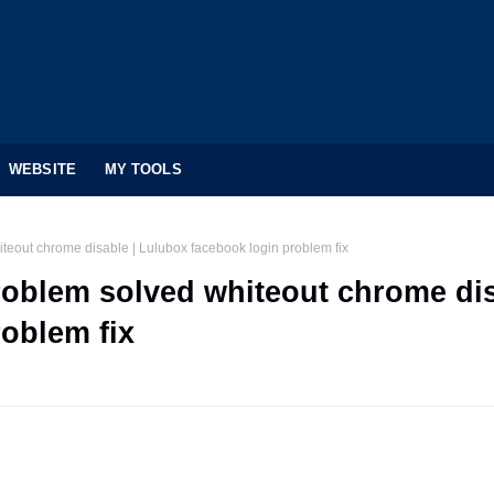
WEBSITE
MY TOOLS
teout chrome disable | Lulubox facebook login problem fix
oblem solved whiteout chrome dis
oblem fix