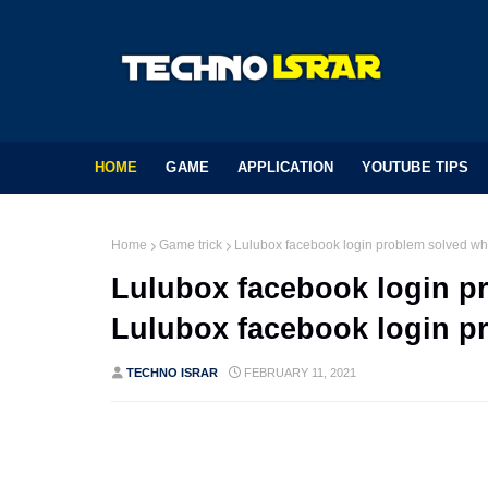
HOME
GAME
APPLICATION
YOUTUBE TIPS
Home
Game trick
Lulubox facebook login problem solved whi
Lulubox facebook login pr
Lulubox facebook login pr
TECHNO ISRAR
FEBRUARY 11, 2021