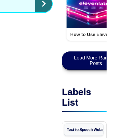
How to Use ElevenLabs Free Website for Voice AI Easily in 2025 – Techno israr
Load More Random
Posts
Labels
List
Text to Speech Websites
free online sm