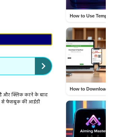
How to Use Temp Number 2nd Phone Number APK Safely for Privacy and Security Techno israr
How to Download Your Aadhaar Card Online Easily in 2025 Step by Step Techno Israr
ै और क्लिक करने के बाद
ी से फेसबुक की आईडी