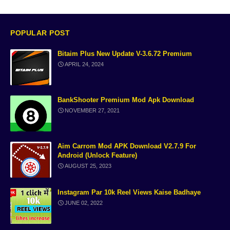
Instagram
Free Tone App
Free WhatsApp Number
Temporary phone number
POPULAR POST
Bitaim Plus New Update V-3.6.72 Premium
WhatsApp Clone
Game-Mod
APRIL 24, 2024
Text to Speech Websites
ai speech free
BankShooter Premium Mod Apk Download
Rigi tv show
Super Lulubox
NOVEMBER 27, 2021
Game trick
Bank Shooter
Aim Carrom Mod APK Download V2.7.9 For
Android (unlock Feature)
Application
Youtube tips
AUGUST 25, 2023
Ai voice
Special Intensive Revision
Instagram Par 10k Reel Views Kaise Badhaye
JUNE 02, 2022
ElevenLabs
Temporary Number Websites