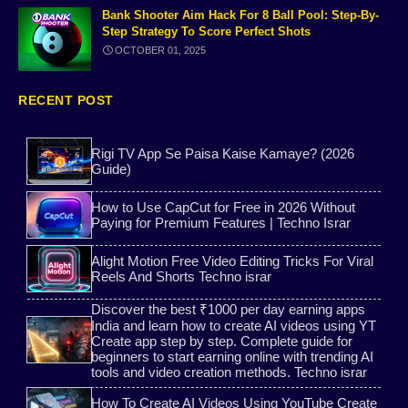
Instagram likes
Alight Motion Tutorial
Bank Shooter Aim Hack For 8 Ball Pool: Step-By-
Step Strategy To Score Perfect Shots
OCTOBER 01, 2025
Social media
website
Best Free Call Websites
Indycall App Guide
RECENT POST
AI Captions
LPG Gas KYC Online
Rigi TV App Se Paisa Kaise Kamaye? (2026
Guide)
AI Images Generator Free Websites
OTP Verification
How to Use CapCut for Free in 2026 Without
Paying for Premium Features | Techno Israr
passport online apply
review
Alight Motion Free Video Editing Tricks For Viral
Reels And Shorts Techno israr
Download App Cloner
Free Number Verification 2025
Discover the best ₹1000 per day earning apps
India and learn how to create AI videos using YT
Bitaim Free Guide
instagram followers app
Create app step by step. Complete guide for
beginners to start earning online with trending AI
8 ball pool aim tools
tools and video creation methods. Techno israr
CapCut Guide
How To Create AI Videos Using YouTube Create