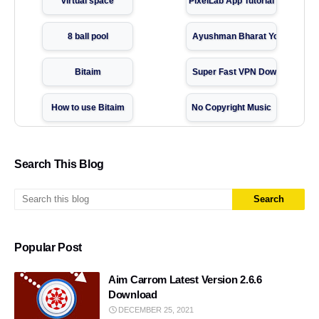
virtual space
PixelLab App Tutorial
8 ball pool
Ayushman Bharat Yojana Guid
Bitaim
Super Fast VPN Download
How to use Bitaim
No Copyright Music
Ayushman Card 2026
Lulubox
Search This Blog
Free call number
Free Temporary Indian
PhotoRoom App Tutorial
WhatsApp with Temporary Nu
Popular Post
Ai
2ndLine app WhatsApp verifica
Aim Carrom Latest Version 2.6.6
TextNow WhatsApp Trick
multiple account
Download
DECEMBER 25, 2021