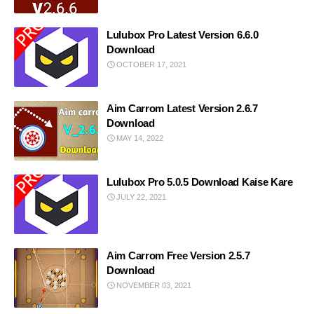
All vpn mod
free online sms
Lulubox Pro Latest Version 6.6.0
KineMaster
Make Money Online
Download
OCTOBER 17, 2021
Gmail tips
Blog
Free AI Text to Speech
Aim Carrom Latest Version 2.6.7
Temp number
Download
MAY 14, 2022
Carrom pool aim tools
Carrom pool mod
AI Image Generator Free
carrom pool
Lulubox Pro 5.0.5 Download Kaise Kare
JULY 22, 2021
What is ChatGPT Full Guide
What is Lulubox Complete Gui
Ration Card Download Guide
YouTube App
Aim Carrom Free Version 2.5.7
Download
Game Earning
Instagram follower
NOVEMBER 03, 2021