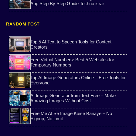
Sarkari Yojana
No Login AI Image Platform
App Step By Step Guide Techno israr
AI earning apps
Aadhaar Card Download
RANDOM POST
free gas cylinder yojana
Bank tips
Top 5 AI Text to Speech Tools for Content
Creators
2nd phone apk
Virtual Indian Numbers
Free Virtual Numbers: Best 5 Websites for
student scholarship 2026
Website tools
Temporary Numbers
Top AI Image Generators Online – Free Tools for
Aim Tool
Video editing App
Everyone
ai voice unlimited pro
iPhone17
AI Image Generator from Text Free – Make
Amazing Images Without Cost
Ai tools
Ai post
Free Me AI Se Image Kaise Banaye – No
Signup, No Limit