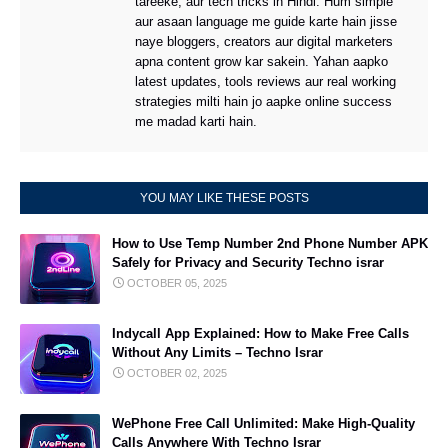
tareeke, aur tech tricks in Hindi. Hum simple
aur asaan language me guide karte hain jisse
naye bloggers, creators aur digital marketers
apna content grow kar sakein. Yahan aapko
latest updates, tools reviews aur real working
strategies milti hain jo aapke online success
me madad karti hain.
YOU MAY LIKE THESE POSTS
How to Use Temp Number 2nd Phone Number APK
Safely for Privacy and Security Techno israr
OCTOBER 05, 2025
Indycall App Explained: How to Make Free Calls
Without Any Limits – Techno Israr
OCTOBER 02, 2025
WePhone Free Call Unlimited: Make High-Quality
Calls Anywhere With Techno Israr