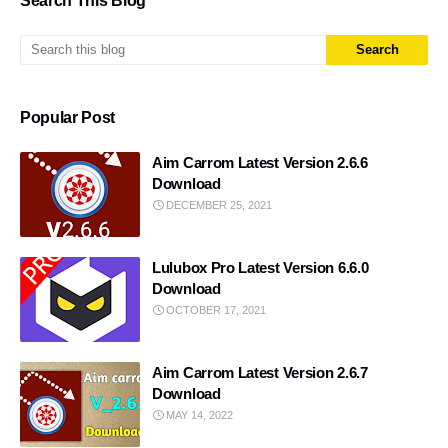
Search This Blog
Instagram follower
CapCut Guide
free gas cylinder yojana
ai voice unlimited pro
Popular Post
8 ball pool
Sarkari Yojana
Aim Carrom Latest Version 2.6.6
student scholarship 2026
2nd phone apk
Download
DECEMBER 25, 2021
Virtual Indian Numbers
OTP Verification
Lulubox Pro Latest Version 6.6.0
WePhone Free Calls
Instagram
Download
OCTOBER 17, 2021
virtual space
carrom pool
instagram followers app
Aim Carrom Latest Version 2.6.7
Make Money Online
Download
MAY 14, 2022
LPG Gas KYC Online
KineMaster