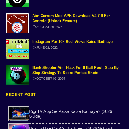
8 ball pool aim tools
Ayushman Bharat Yojana Guid
Aim Carrom Mod APK Download V2.7.9 For
Android (unlock Feature)
iPhone17
review
AUGUST 25, 2023
Free AI Text to Speech
Indycall App Guide
Instagram Par 10k Reel Views Kaise Badhaye
JUNE 02, 2022
Ai voice
Game-Mod
Ration Card Download Guide
multiple account
Bank Shooter Aim Hack For 8 Ball Pool: Step-By-
Step Strategy To Score Perfect Shots
OCTOBER 01, 2025
News
Ai
Free Temporary Indian
Aadhaar Card Download
RECENT POST
WhatsApp with Temporary Number
Blog
Rigi TV App Se Paisa Kaise Kamaye? (2026
Guide)
Bank Shooter
Free Number Verification 2025
How to Use CapCut for Free in 2026 Without