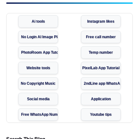
Ai tools
Instagram likes
No Login AI Image Platform
Free call number
PhotoRoom App Tutorial
Temp number
Website tools
PixelLab App Tutorial
No Copyright Music
2ndLine app WhatsApp verifica
Social media
Application
Free WhatsApp Number
Youtube tips
free online sms
Carrom pool aim tools