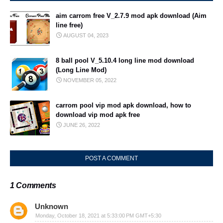
aim carrom free V_2.7.9 mod apk download (Aim
line free)
AUGUST 04, 2023
8 ball pool V_5.10.4 long line mod download
(Long Line Mod)
NOVEMBER 05, 2022
carrom pool vip mod apk download, how to
download vip mod apk free
JUNE 26, 2022
POST A COMMENT
1 Comments
Unknown
Monday, October 18, 2021 at 5:33:00 PM GMT+5:30