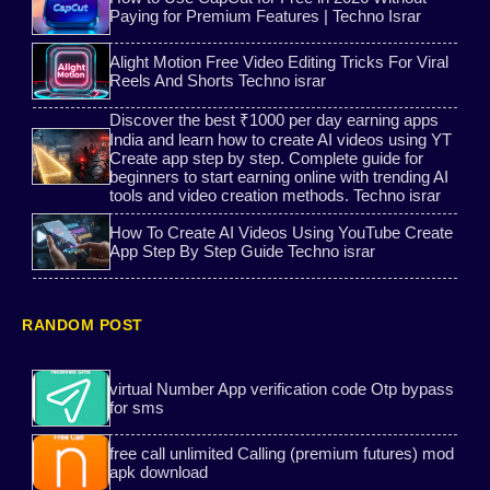
Paying for Premium Features | Techno Israr
Bitaim Free Guide
ai speech free
Alight Motion Free Video Editing Tricks For Viral
Reels And Shorts Techno israr
How to use Bitaim
Text to Speech Websites
Discover the best ₹1000 per day earning apps
India and learn how to create AI videos using YT
Video editing App
Special Intensive Revision
Create app step by step. Complete guide for
beginners to start earning online with trending AI
All vpn mod
tools and video creation methods. Techno israr
Super Fast VPN Download
How To Create AI Videos Using YouTube Create
Best Free Call Websites
Temporary phone number
App Step By Step Guide Techno israr
Super Lulubox
AI Image Generator Free
RANDOM POST
OTP Hack
Temporary Number Websites
virtual Number App verification code Otp bypass
for sms
Download App Cloner
Lulubox
free call unlimited Calling (premium futures) mod
Bitaim
AI Captions
apk download