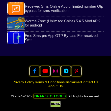
Received Sms Online App unlimited number Otp
free use
passport online apply
bypass for sms verification
Gmail tips
website
Worms Zone (Unlimited Coins) 5.4.5 Mod APK
for android
What is ChatGPT Full Guide
Free Tone App
Free Sms pro App OTP Bypass For received
Sms
Privacy Policy
Terms & Conditions
Disclaimer
Contact Us
About Us
© 2024-2025
ISRAR SEO TOOLS
. All Rights Reserved.