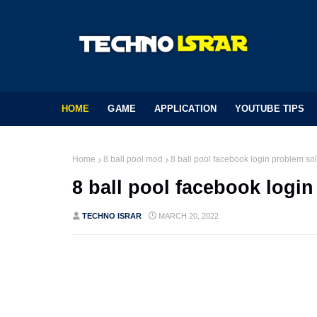
HOME
GAME
APPLICATION
YOUTUBE TIPS
Home
8 ball pool mod
8 ball pool facebook login problem sol
8 ball pool facebook login
TECHNO ISRAR
MARCH 20, 2022