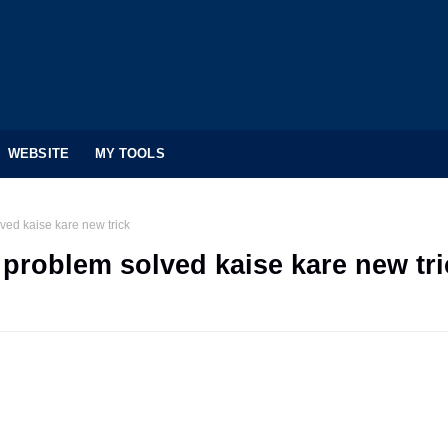
WEBSITE
MY TOOLS
ved kaise kare new trick
 problem solved kaise kare new tri