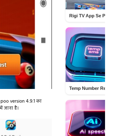
Rigi TV App Se Paisa Kaise Kamaye? (2026 Guide)
Temp Number Received SMS App – Secure & Free Online SMS Service Techno israr
 poo version 4.9.1 का
 जाना है।