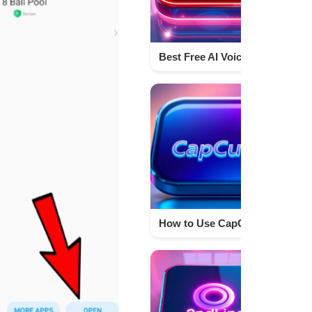
Best Free AI Voice Generator Online 2025 to Create Human-Like Voices Techno Israr
How to Use CapCut for Free in 2026 Without Paying for Premium Features | Techno Israr