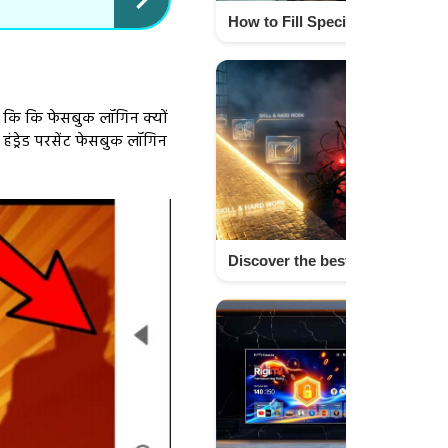
How to Fill Special Intensive Revision Form and Know Its Legal Details | Techno Israr
 कि कि फेसबुक लॉगिन क्यों
ड्रेड परसेंट फेसबुक लॉगिन
Discover the best ₹1000 per day earning apps India and learn how to create AI videos using YT Create app step by step. Complete guide for beginners to start earning online with trending AI tools and video creation methods. Techno israr