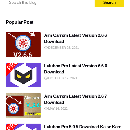
Special Intensive Revision
8 ball pool mod
Popular Post
free use
Ai voice
Aim Carrom Latest Version 2.6.6
What is ChatGPT Full Guide
Aim Tool
Download
DECEMBER 25, 2021
Carrom pool aim tools
Gmail tips
Lulubox Pro Latest Version 6.6.0
Application
Youtube tips
Download
OCTOBER 17, 2021
Instagram
CapCut Guide
Super Lulubox
Aim Carrom Latest Version 2.6.7
Bitaim
Download
MAY 14, 2022
Free call number
Video editing App
Game-Mod
Text to Speech Websites
Lulubox Pro 5.0.5 Download Kaise Kare