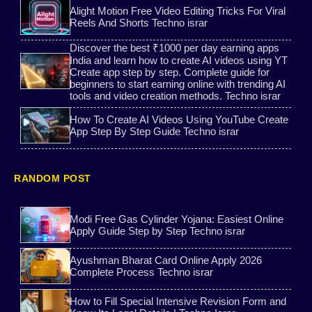
Alight Motion Free Video Editing Tricks For Viral
Reels And Shorts Techno israr
Aadhaar Card Download
Ayushman Bharat Yojana Guid
Discover the best ₹1000 per day earning apps
India and learn how to create AI videos using YT
WhatsApp Clone
Super Fast VPN Download
Create app step by step. Complete guide for
beginners to start earning online with trending AI
AI Captions
tools and video creation methods. Techno israr
Instagram likes
How To Create AI Videos Using YouTube Create
website
Bitaim Free Guide
App Step By Step Guide Techno israr
LPG Gas KYC Online
KineMaster
RANDOM POST
Carrom pool mod
Blog
Modi Free Gas Cylinder Yojana: Easiest Online
Apply Guide Step by Step Techno israr
Sarkari Yojana
Temp number
Ayushman Bharat Card Online Apply 2026
ai speech free
student scholarship 2026
Complete Process Techno israr
How to Fill Special Intensive Revision Form and
OTP Hack
8 ball pool