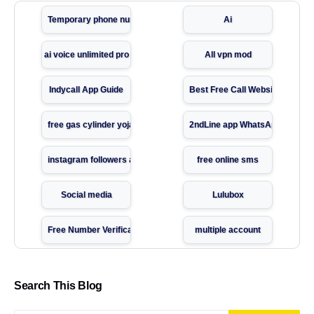
Temporary phone number
Ai
ai voice unlimited pro
All vpn mod
Indycall App Guide
Best Free Call Websites
free gas cylinder yojana
2ndLine app WhatsApp verifica
instagram followers app
free online sms
Social media
Lulubox
Free Number Verification 2025
multiple account
Rigi tv show
WePhone Free Calls
Search This Blog
Ration Card Download Guide
Free AI Text to Speech