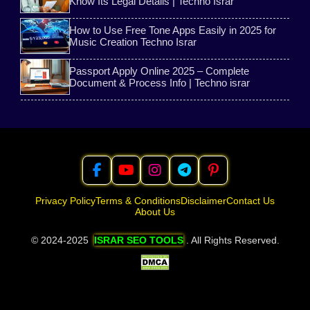
Know Its Legal Details | Techno Israr
AI earning apps
YouTube App
How to Use Free Tone Apps Easily in 2025 for
Music Creation Techno Israr
PhotoRoom App Tutorial
Instagram follower
Passport Apply Online 2025 – Complete
Document & Process Info | Techno israr
Privacy Policy
Terms & Conditions
Disclaimer
Contact Us
About Us
© 2024-2025
ISRAR SEO TOOLS
. All Rights Reserved.