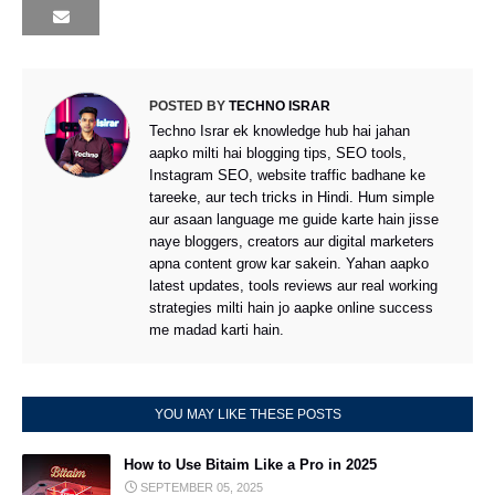
POSTED BY
TECHNO ISRAR
Techno Israr ek knowledge hub hai jahan
aapko milti hai blogging tips, SEO tools,
Instagram SEO, website traffic badhane ke
tareeke, aur tech tricks in Hindi. Hum simple
aur asaan language me guide karte hain jisse
naye bloggers, creators aur digital marketers
apna content grow kar sakein. Yahan aapko
latest updates, tools reviews aur real working
strategies milti hain jo aapke online success
me madad karti hain.
YOU MAY LIKE THESE POSTS
How to Use Bitaim Like a Pro in 2025
SEPTEMBER 05, 2025