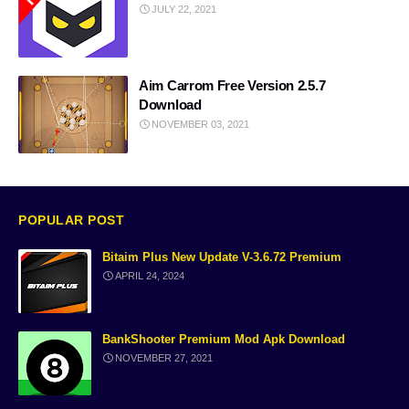
JULY 22, 2021
Bank tips
Ai post
AI Image Generator Free
virtual space
Aim Carrom Free Version 2.5.7
Download
Free Tone App
Temporary Number Websites
NOVEMBER 03, 2021
passport online apply
AI Images Generator Free Web
No Login AI Image Platform
Game trick
POPULAR POST
Bitaim Plus New Update V-3.6.72 Premium
Website tools
iPhone17
APRIL 24, 2024
Game Earning
ElevenLabs
BankShooter Premium Mod Apk Download
review
Ayushman Card 2026
NOVEMBER 27, 2021
WhatsApp with Temporary Number
What is Lulubox Complete Gui