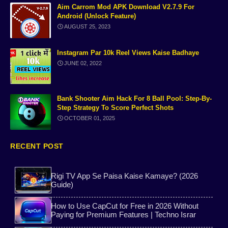
Aim Carrom Mod APK Download V2.7.9 For
Android (unlock Feature)
8 ball pool aim tools
No Copyright Music
AUGUST 25, 2023
How to use Bitaim
Virtual Indian Numbers
Instagram Par 10k Reel Views Kaise Badhaye
JUNE 02, 2022
carrom pool
without login followers
Alight Motion Tutorial
Free WhatsApp Number
Bank Shooter Aim Hack For 8 Ball Pool: Step-By-
Step Strategy To Score Perfect Shots
OCTOBER 01, 2025
Bank Shooter
News
Ai tools
OTP Verification
RECENT POST
Download App Cloner
Free Temporary Indian
Rigi TV App Se Paisa Kaise Kamaye? (2026
Guide)
Make Money Online
TextNow WhatsApp Trick
How to Use CapCut for Free in 2026 Without
Paying for Premium Features | Techno Israr
2nd phone apk
PixelLab App Tutorial