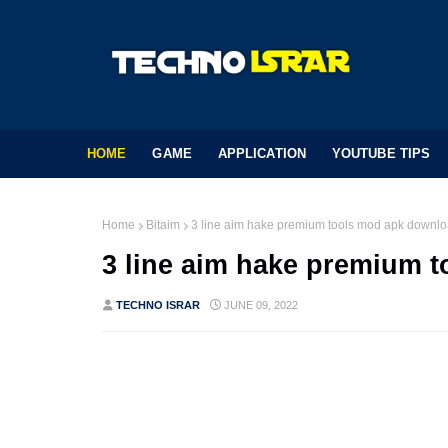
HOME
GAME
APPLICATION
YOUTUBE TIPS
Home
Bitaim
3 line aim hake premium tools mod apk downl
3 line aim hake premium 
TECHNO ISRAR
JUNE 09, 2022