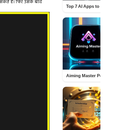
सकते हैं। फिर उसके बाद
Top 7 AI Apps to Make Money from Home in 2026 Without Investment Techno Israr
Aiming Master Pool Game Tool – Unlock Skills Fast for Pool Champions Techno Israr