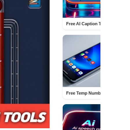
Free AI Caption Tools to Enhance Your Content Instantly Techno israr
Free Temp Number SMS Apps to Receive Messages Instantly Online | Techno Israr