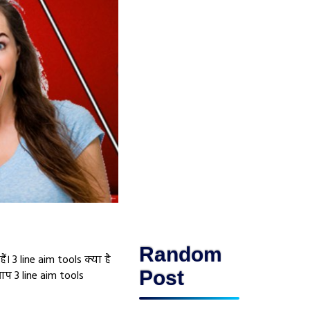
Random
। 3 line aim tools क्या है
Post
प 3 line aim tools