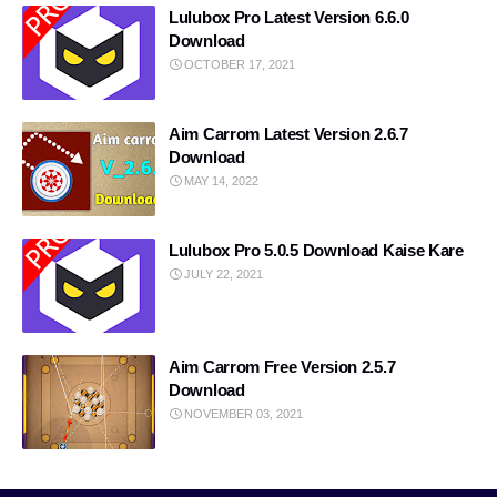
Lulubox Pro Latest Version 6.6.0
LPG Gas KYC Online
OTP Verification
Download
OCTOBER 17, 2021
Game-Mod
Social media
review
Aim Carrom Latest Version 2.6.7
Best Free Call Websites
Download
MAY 14, 2022
Free Number Verification 2025
Virtual Indian Numbers
Aadhaar Card Download
CapCut Guide
Lulubox Pro 5.0.5 Download Kaise Kare
JULY 22, 2021
virtual space
iPhone17
ai speech free
free use
Aim Carrom Free Version 2.5.7
Download
Ayushman Card 2026
AI Captions
NOVEMBER 03, 2021
Game trick
Free Temporary Indian