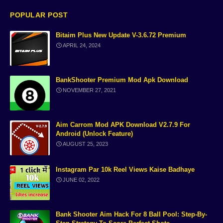
Blog
No Copyright Music
POPULAR POST
Bitaim Plus New Update V-3.6.72 Premium
2nd phone apk
Carrom pool aim tools
APRIL 24, 2024
AI Image Generator Free
Bank tips
BankShooter Premium Mod Apk Download
free online sms
Lulubox
NOVEMBER 27, 2021
instagram followers app
Temp number
Aim Carrom Mod APK Download V2.7.9 For
Android (unlock Feature)
Text to Speech Websites
Ayushman Bharat Yojana Guid
AUGUST 25, 2023
Sarkari Yojana
Indycall App Guide
Instagram Par 10k Reel Views Kaise Badhaye
JUNE 02, 2022
8 ball pool mod
Super Lulubox
News
Ration Card Download Guide
Bank Shooter Aim Hack For 8 Ball Pool: Step-By-