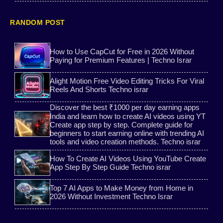
free gas cylinder yojana
Ai post
RANDOM POST
Make Money Online
Bank Shooter
How to Use CapCut for Free in 2026 Without
Paying for Premium Features | Techno Israr
All vpn mod
Ai tools
Alight Motion Free Video Editing Tricks For Viral
OTP Hack
Instagram follower
Reels And Shorts Techno israr
Discover the best ₹1000 per day earning apps
multiple account
8 ball pool
India and learn how to create AI videos using YT
Create app step by step. Complete guide for
beginners to start earning online with trending AI
Rigi tv show
Super Fast VPN Download
tools and video creation methods. Techno israr
How To Create AI Videos Using YouTube Create
WePhone Free Calls
What is Lulubox Complete Gui
App Step By Step Guide Techno israr
Top 7 AI Apps to Make Money from Home in
2026 Without Investment Techno Israr