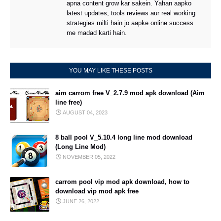
apna content grow kar sakein. Yahan aapko
latest updates, tools reviews aur real working
strategies milti hain jo aapke online success
me madad karti hain.
YOU MAY LIKE THESE POSTS
aim carrom free V_2.7.9 mod apk download (Aim
line free)
AUGUST 04, 2023
8 ball pool V_5.10.4 long line mod download
(Long Line Mod)
NOVEMBER 05, 2022
carrom pool vip mod apk download, how to
download vip mod apk free
JUNE 26, 2022