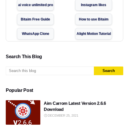
ai voice unlimited pro
Instagram likes
Bitaim Free Guide
How to use Bitaim
WhatsApp Clone
Alight Motion Tutorial
YouTube App
website
Search This Blog
WhatsApp with Temporary Number
carrom pool
without login followers
No Login AI Image Platform
Popular Post
Free WhatsApp Number
KineMaster
Aim Carrom Latest Version 2.6.6
Instagram
AI earning apps
Download
DECEMBER 25, 2021
Bitaim
Download App Cloner