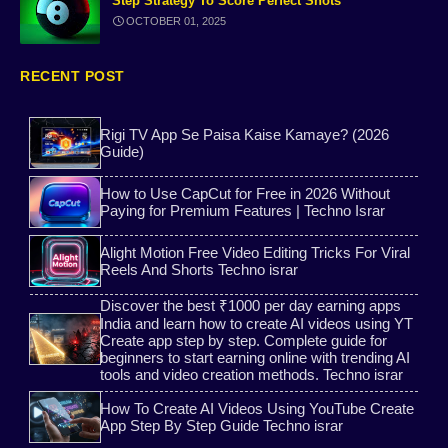
Step Strategy To Score Perfect Shots
OCTOBER 01, 2025
2ndLine app WhatsApp verification guide
Gmail tips
passport online apply
PhotoRoom App Tutorial
RECENT POST
Temporary phone number
Free call number
Rigi TV App Se Paisa Kaise Kamaye? (2026
Guide)
AI Images Generator Free Websites
Game Earning
How to Use CapCut for Free in 2026 Without
Paying for Premium Features | Techno Israr
Ai voice
Ai
Alight Motion Free Video Editing Tricks For Viral
Reels And Shorts Techno israr
TextNow WhatsApp Trick
Free Tone App
Discover the best ₹1000 per day earning apps
India and learn how to create AI videos using YT
Temporary Number Websites
Aim Tool
Create app step by step. Complete guide for
beginners to start earning online with trending AI
Website tools
tools and video creation methods. Techno israr
Special Intensive Revision
How To Create AI Videos Using YouTube Create
student scholarship 2026
Application
App Step By Step Guide Techno israr