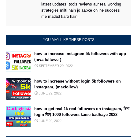
latest updates, tools reviews aur real working
strategies milti hain jo aapke online success
me madad karti hain.
YOU MAY LIKE THESE POSTS
how to increase instagram 5k followers with app
(niva follower)
SEPTEMBER 29, 2022
how to increase without login 5k followers on
instagram, (maxfollow)
JUNE 29, 2022
how to get real 1k real followers on instagram, बिना
login किए 1000 followers kaise badhaye 2022
JUNE 29, 2022