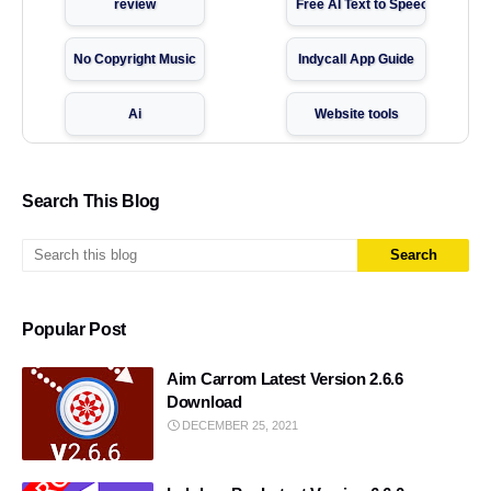
review
Free AI Text to Speech
No Copyright Music
Indycall App Guide
Ai
Website tools
Best Free Call Websites
Youtube tips
Search This Blog
WhatsApp with Temporary Number
AI Captions
multiple account
Instagram
Popular Post
What is Lulubox Complete Guide 2025
8 ball pool
Aim Carrom Latest Version 2.6.6
2nd phone apk
ElevenLabs
Download
DECEMBER 25, 2021
WhatsApp Clone
Virtual Indian Numbers