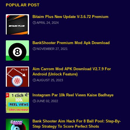
Free Tone App
Special Intensive Revision
POPULAR POST
Bitaim Plus New Update V-3.6.72 Premium
ai voice unlimited pro
Temporary Number Websites
APRIL 24, 2024
iPhone17
Gmail tips
BankShooter Premium Mod Apk Download
Ration Card Download Guide
CapCut Guide
NOVEMBER 27, 2021
Temporary phone number
Bank Shooter
Aim Carrom Mod APK Download V2.7.9 For
Android (unlock Feature)
Bank tips
Video editing App
AUGUST 25, 2023
ai speech free
Carrom pool mod
Instagram Par 10k Reel Views Kaise Badhaye
JUNE 02, 2022
carrom pool
Download App Cloner
free use
Make Money Online
Bank Shooter Aim Hack For 8 Ball Pool: Step-By-
Step Strategy To Score Perfect Shots