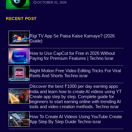
OCTOBER 01, 2025
Free WhatsApp Number
passport online apply
Instagram likes
Game-Mod
RECENT POST
Alight Motion Tutorial
What is ChatGPT Full Guide
Rigi TV App Se Paisa Kaise Kamaye? (2026
Guide)
without login followers
WePhone Free Calls
How to Use CapCut for Free in 2026 Without
Paying for Premium Features | Techno Israr
PixelLab App Tutorial
AI Images Generator Free Web
Alight Motion Free Video Editing Tricks For Viral
Reels And Shorts Techno israr
Social media
free online sms
Discover the best ₹1000 per day earning apps
India and learn how to create AI videos using YT
PhotoRoom App Tutorial
Super Lulubox
Create app step by step. Complete guide for
beginners to start earning online with trending AI
Free Temporary Indian
tools and video creation methods. Techno israr
free gas cylinder yojana
How To Create AI Videos Using YouTube Create
OTP Hack
Game Earning
App Step By Step Guide Techno israr