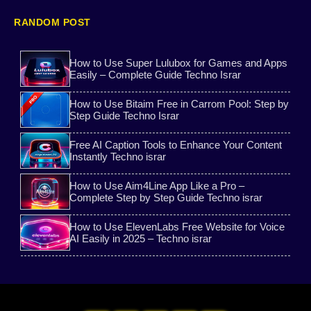
Ayushman Card 2026
Instagram follower
RANDOM POST
8 ball pool aim tools
No Login AI Image Platform
How to Use Super Lulubox for Games and Apps
Easily – Complete Guide Techno Israr
Ayushman Bharat Yojana Guide
KineMaster
How to Use Bitaim Free in Carrom Pool: Step by
Free Number Verification 2025
Ai voice
Step Guide Techno Israr
Free AI Caption Tools to Enhance Your Content
Aadhaar Card Download
All vpn mod
Instantly Techno israr
Game trick
Aim Tool
How to Use Aim4Line App Like a Pro –
Complete Step by Step Guide Techno israr
Bitaim Free Guide
Lulubox
How to Use ElevenLabs Free Website for Voice
AI Easily in 2025 – Techno israr